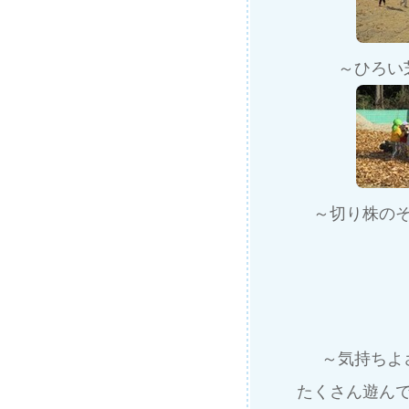
～ひろい
～切り株の
～気持ちよ
たくさん遊ん