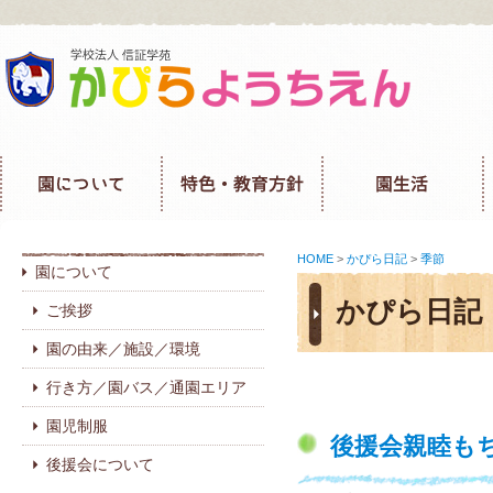
HOME
>
かぴら日記
>
季節
園について
かぴら日記
ご挨拶
園の由来／施設／環境
行き方／園バス／通園エリア
園児制服
後援会親睦もち
後援会について