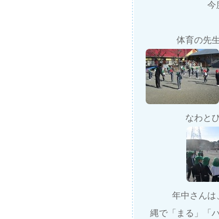
今
体育の先
なわと
年中さんは
縄で「まる」「