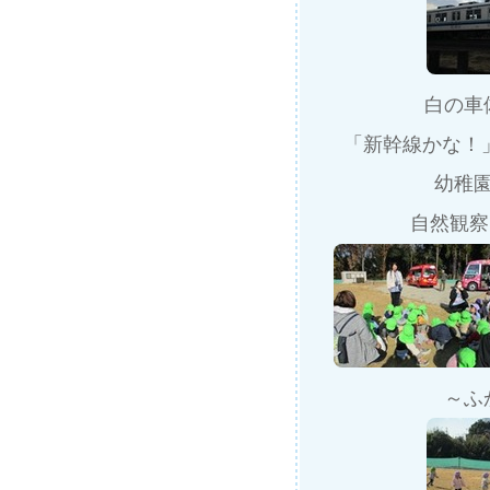
白の車
「新幹線かな！」
幼稚
自然観察
～ふ