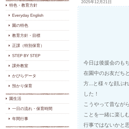
2025年12月21日
特色・教育方針
Everyday English
園の特色
教育方針・目標
正課（特別保育）
STEP BY STEP
今日は後援会のも
課外教室
在園中のお友だち
かぴらデータ
方...と様々な顔
預かり保育
した！
園生活
こうやって昔なが
一日の流れ・保育時間
ことを一緒に楽し
年間行事
行事ではないかと