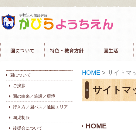
HOME
> サイトマ
園について
ご挨拶
サイトマ
園の由来／施設／環境
行き方／園バス／通園エリア
園児制服
HOME
後援会について