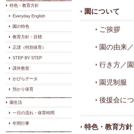
特色・教育方針
園について
Everyday English
園の特色
ご挨拶
教育方針・目標
園の由来／
正課（特別保育）
STEP BY STEP
行き方／
課外教室
かぴらデータ
園児制服
預かり保育
後援会に
園生活
一日の流れ・保育時間
年間行事
特色・教育方針