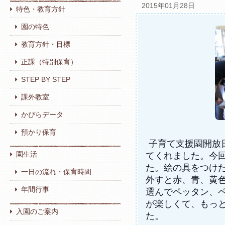
2015年01月28日
特色・教育方針
園の特色
教育方針・目標
正課（特別保育）
STEP BY STEP
課外教室
かぴらデータ
預かり保育
子育て支援園開放
園生活
てくれました。今
た。絵の具をつけ
一日の流れ・保育時間
外すと赤、青、黄
年間行事
選んでペッタン、
が楽しくて、もっ
入園のご案内
た。