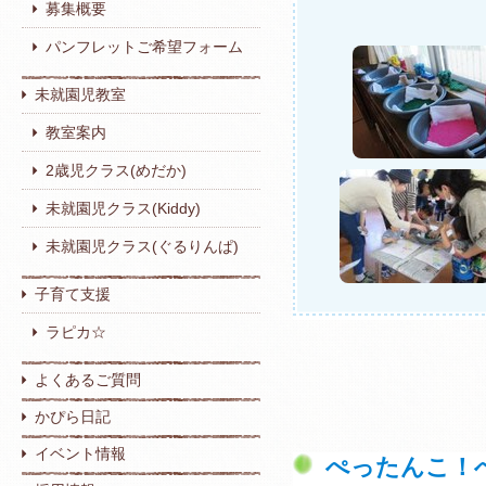
募集概要
パンフレットご希望フォーム
未就園児教室
教室案内
2歳児クラス(めだか)
未就園児クラス(Kiddy)
未就園児クラス(ぐるりんぱ)
子育て支援
ラピカ☆
よくあるご質問
かぴら日記
イベント情報
ぺったんこ！