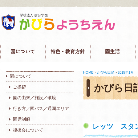
HOME
>
かぴら日記
>
2015年1月
園について
かぴら日
ご挨拶
園の由来／施設／環境
行き方／園バス／通園エリア
園児制服
レッツ スタ
後援会について