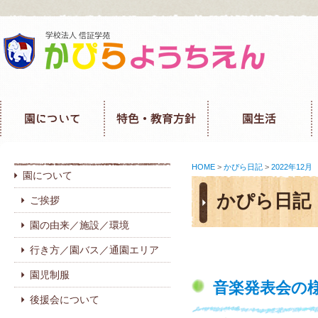
HOME
>
かぴら日記
>
2022年12月
園について
かぴら日記
ご挨拶
園の由来／施設／環境
行き方／園バス／通園エリア
園児制服
音楽発表会の
後援会について