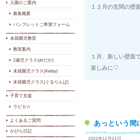
入園のご案内
１２月の玄関の壁
募集概要
パンフレットご希望フォーム
未就園児教室
教室案内
１月、新しい壁面
2歳児クラス(めだか)
楽しみに♡
未就園児クラス(Kiddy)
未就園児クラス(ぐるりんぱ)
子育て支援
ラピカ☆
よくあるご質問
あっという間に
かぴら日記
2022年12月21日