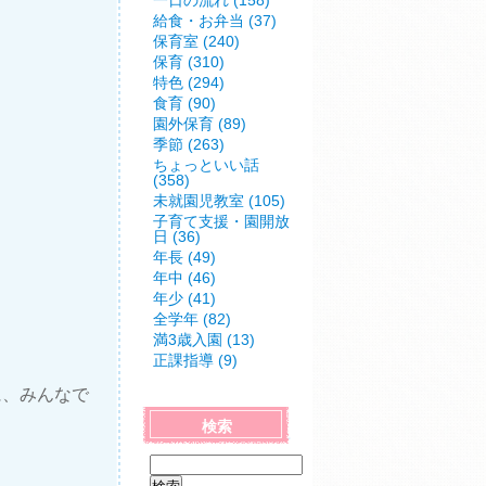
一日の流れ (158)
給食・お弁当 (37)
保育室 (240)
保育 (310)
特色 (294)
食育 (90)
園外保育 (89)
季節 (263)
ちょっといい話
(358)
未就園児教室 (105)
子育て支援・園開放
日 (36)
年長 (49)
年中 (46)
年少 (41)
全学年 (82)
満3歳入園 (13)
正課指導 (9)
に、みんなで
検索