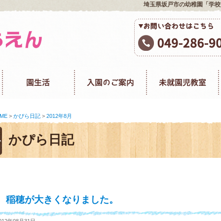
埼玉県坂戸市の幼稚園「学校
ME
>
かぴら日記
>
2012年8月
かぴら日記
稲穂が大きくなりました。