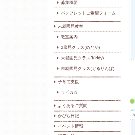
募集概要
パンフレットご希望フォーム
未就園児教室
教室案内
2歳児クラス(めだか)
未就園児クラス(Kiddy)
未就園児クラス(ぐるりんぱ)
子育て支援
ラピカ☆
よくあるご質問
2
かぴら日記
イベント情報