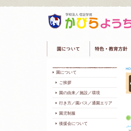
HO
園について
ご挨拶
園の由来／施設／環境
行き方／園バス／通園エリア
園児制服
後援会について