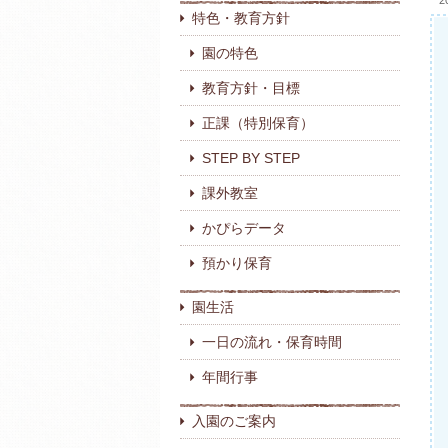
2
特色・教育方針
園の特色
教育方針・目標
正課（特別保育）
STEP BY STEP
課外教室
かぴらデータ
預かり保育
園生活
一日の流れ・保育時間
年間行事
入園のご案内