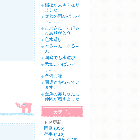
稲穂が大きくなり
ました。
突然の雨がパラパ
ラ。。。
お兄さん、お姉さ
んありがとう
色水遊び
ぐる～ん ぐる～
ん
園庭でも水遊び
元気いっぱいで
す。
準備万端
園児達を待ってい
ます。
金魚の赤ちゃんに
仲間が増えました
カテゴリ
ＨＰ更新
園庭 (355)
行事 (418)