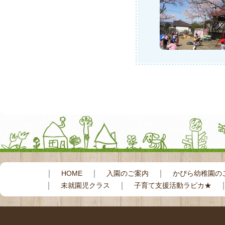
｜
｜
｜
HOME
入園のご案内
かぴら幼稚園の
｜
｜
未就園児クラス
子育て支援活動ラピカ★