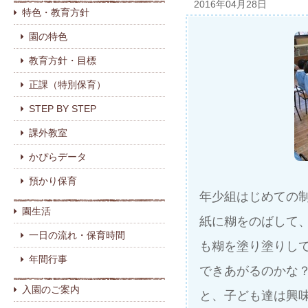
2016年04月28日
特色・教育方針
園の特色
教育方針・目標
正課（特別保育）
STEP BY STEP
課外教室
かぴらデータ
預かり保育
年少組はじめての
園生活
紙に糊をのばして
一日の流れ・保育時間
も糊を塗り塗りし
年間行事
できあがるのかな
入園のご案内
と、子ども達は興