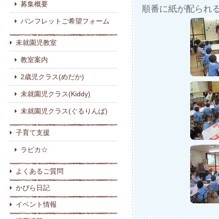
募集概要
順番に紙が配られ
パンフレットご希望フォーム
未就園児教室
教室案内
2歳児クラス(めだか)
未就園児クラス(Kiddy)
未就園児クラス(ぐるりんぱ)
子育て支援
ラピカ☆
よくあるご質問
かぴら日記
イベント情報