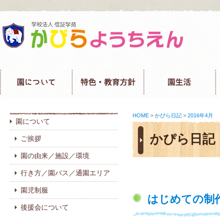
HOME
>
かぴら日記
>
2016年4月
園について
かぴら日記
ご挨拶
園の由来／施設／環境
行き方／園バス／通園エリア
園児制服
はじめての制
後援会について