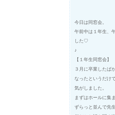
今
日は同窓会
。
午前中は１年生、
した♡
♪
【１年生同窓会】
３月に卒業したば
なったというだけ
気がしました。
まずはホールに集
ずらっと並んで先