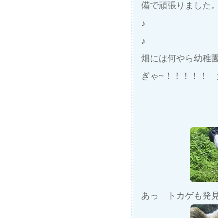
備で頑張りました
♪
♪
畑には何やら幼稚
ぎゃ~！！！！！ 
あっ トカゲも発