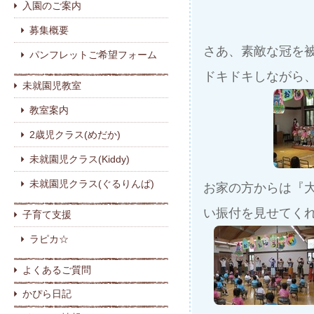
入園のご案内
募集概要
さあ、素敵な冠を
パンフレットご希望フォーム
ドキドキしながら
未就園児教室
教室案内
2歳児クラス(めだか)
未就園児クラス(Kiddy)
未就園児クラス(ぐるりんぱ)
お家の方からは『
い振付を見せてく
子育て支援
ラピカ☆
よくあるご質問
かぴら日記