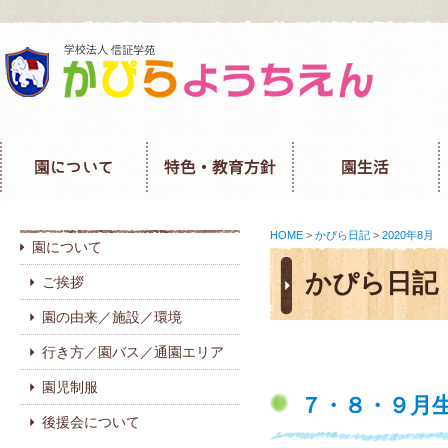
HOME
>
かぴら日記
>
2020年8月
園について
かぴら日記
ご挨拶
園の由来／施設／環境
行き方／園バス／通園エリア
園児制服
７・８・９月
後援会について