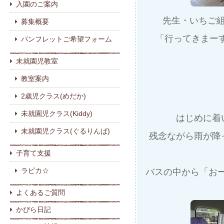
入園のご案内
先生・いちご
募集概要
「行ってきまー
パンフレットご希望フォーム
未就園児教室
教室案内
2歳児クラス(めだか)
未就園児クラス(Kiddy)
はじめに着
未就園児クラス(ぐるりんぱ)
残念ながら雨が降
子育て支援
ラピカ☆
バスの中から「お
よくあるご質問
かぴら日記