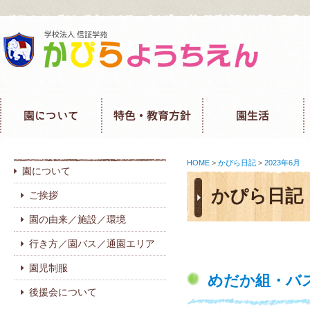
HOME
>
かぴら日記
>
2023年6月
園について
かぴら日記
ご挨拶
園の由来／施設／環境
行き方／園バス／通園エリア
園児制服
めだか組・バ
後援会について