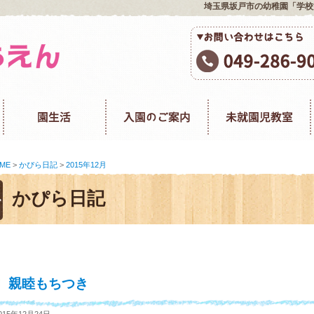
埼玉県坂戸市の幼稚園「学校
ME
>
かぴら日記
>
2015年12月
かぴら日記
親睦もちつき