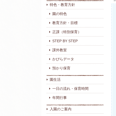
2
特色・教育方針
園の特色
教育方針・目標
正課（特別保育）
STEP BY STEP
課外教室
かぴらデータ
預かり保育
園生活
一日の流れ・保育時間
年間行事
入園のご案内