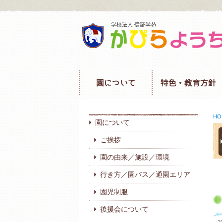
HO
園について
ご挨拶
園の由来／施設／環境
行き方／園バス／通園エリア
園児制服
後援会について