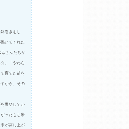
り鉢巻きをし
が搗いてくれた
お母さんたちが
い☆」「やわら
して育てた苗を
ですから、その
を燃やしてか
上がったもち米
ち米が蒸し上が