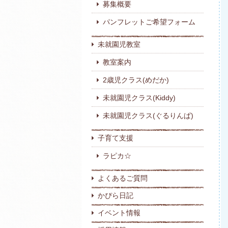
募集概要
パンフレットご希望フォーム
未就園児教室
教室案内
2歳児クラス(めだか)
未就園児クラス(Kiddy)
未就園児クラス(ぐるりんぱ)
子育て支援
ラピカ☆
よくあるご質問
かぴら日記
イベント情報