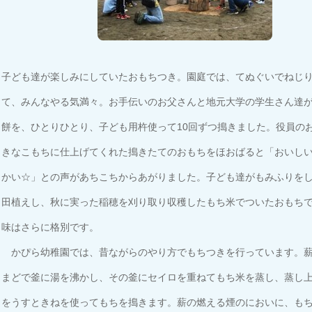
子ども達が楽しみにしていたおもちつき。園庭では、てぬぐいでねじ
て、みんなやる気満々。お手伝いのお父さんと地元大学の学生さん達
餅を、ひとりひとり、子ども用杵使って10回ずつ搗きました。役員の
きなこもちに仕上げてくれた搗きたてのおもちをほおばると「おいし
かい☆」との声があちこちからあがりました。子ども達がもみふりを
田植えし、秋に実った稲穂を刈り取り収穫したもち米でついたおもち
味はさらに格別です。
かぴら幼稚園では、昔ながらのやり方でもちつきを行っています。薪
まどで釜に湯を沸かし、その釜にセイロを重ねてもち米を蒸し、蒸し
をうすときねを使ってもちを搗きます。薪の燃える煙のにおいに、も