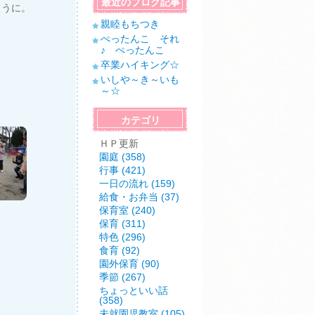
最近のブログ記事
ように。
親睦もちつき
ぺったんこ それ
♪ ぺったんこ
卒業ハイキング☆
いしや～き～いも
～☆
カテゴリ
ＨＰ更新
園庭 (358)
行事 (421)
一日の流れ (159)
給食・お弁当 (37)
保育室 (240)
保育 (311)
特色 (296)
食育 (92)
園外保育 (90)
季節 (267)
ちょっといい話
(358)
未就園児教室 (105)