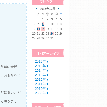
カレンダー
月別アーカイブ
2016年
▼
2015年
▼
、父母の会後
2014年
▼
2013年
▼
て、おもちをつ
2012年
▼
2011年
▼
2010年
▼
などに変身、ど
2009年
▼
しく頂きまし