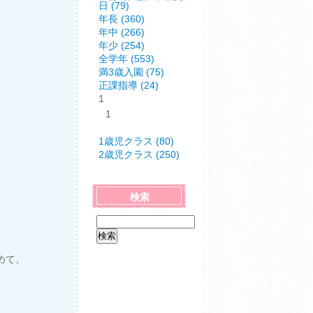
日 (79)
年長 (360)
年中 (266)
年少 (254)
全学年 (553)
満3歳入園 (75)
正課指導 (24)
1
1
1歳児クラス (80)
2歳児クラス (250)
検索
めて、