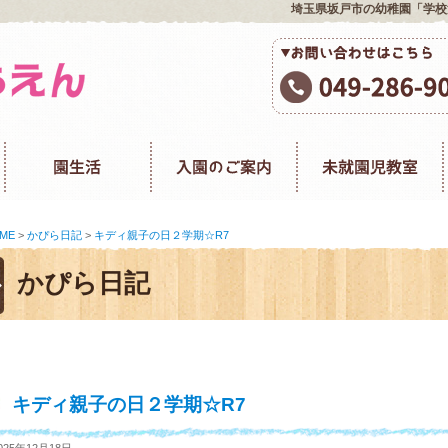
埼玉県坂戸市の幼稚園「学校
ME
>
かぴら日記
>
キディ親子の日２学期☆R7
かぴら日記
キディ親子の日２学期☆R7