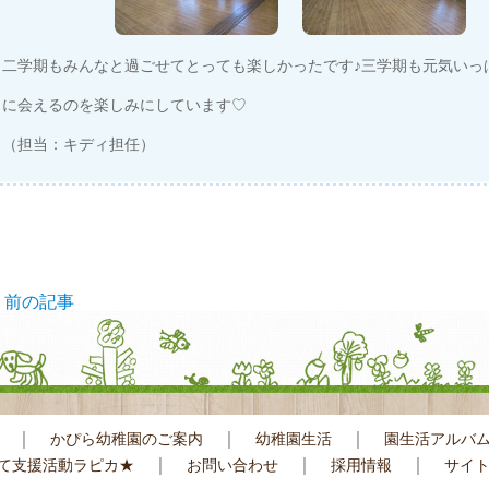
二学期もみんなと過ごせてとっても楽しかったです♪三学期も元気いっ
に会えるのを楽しみにしています♡
（担当：キディ担任）
<
前の記事
｜
｜
｜
かぴら幼稚園のご案内
幼稚園生活
園生活アルバ
｜
｜
｜
て支援活動ラピカ★
お問い合わせ
採用情報
サイ