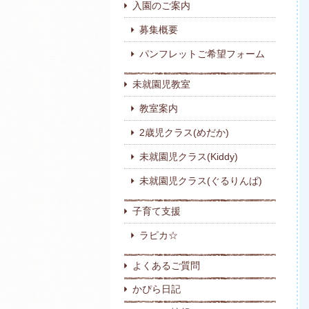
入園のご案内
募集概要
パンフレットご希望フォーム
未就園児教室
教室案内
2歳児クラス(めだか)
未就園児クラス(Kiddy)
未就園児クラス(ぐるりんぱ)
子育て支援
ラピカ☆
よくあるご質問
かぴら日記