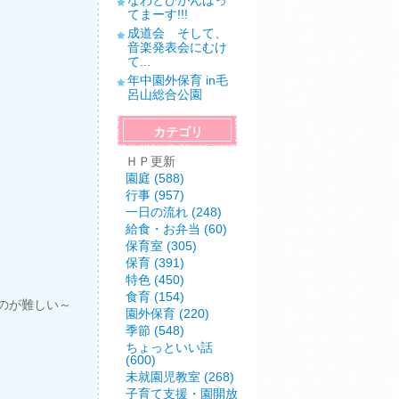
なわとびがんばっ
てまーす!!!
成道会 そして、
音楽発表会にむけ
て...
年中園外保育 in毛
呂山総合公園
カテゴリ
ＨＰ更新
園庭 (588)
行事 (957)
一日の流れ (248)
給食・お弁当 (60)
保育室 (305)
保育 (391)
特色 (450)
食育 (154)
のが難しい～
園外保育 (220)
季節 (548)
ちょっといい話
(600)
未就園児教室 (268)
子育て支援・園開放