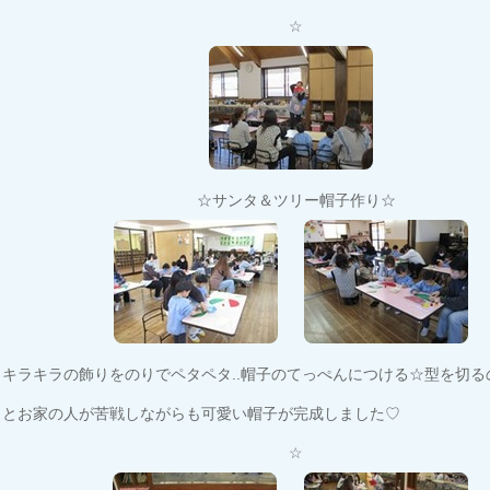
☆
☆サンタ＆ツリー帽子作り☆
キラキラの飾りをのりでペタペタ..帽子のてっぺんにつける☆型を切る
とお家の人が苦戦しながらも可愛い帽子が完成しました♡
☆