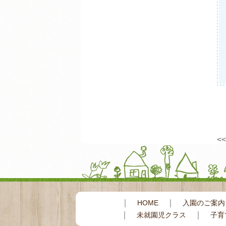
<
｜
｜
HOME
入園のご案内
｜
｜
未就園児クラス
子育