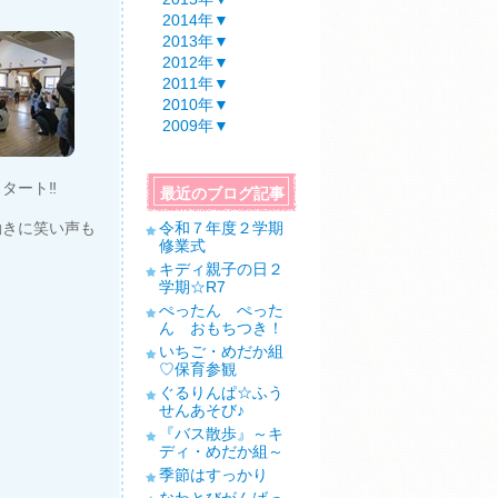
2014年
▼
2013年
▼
2012年
▼
2011年
▼
2010年
▼
2009年
▼
タート‼
最近のブログ記事
動きに笑い声も
令和７年度２学期
修業式
キディ親子の日２
学期☆R7
ぺったん ぺった
ん おもちつき！
いちご・めだか組
♡保育参観
ぐるりんぱ☆ふう
せんあそび♪
『バス散歩』～キ
ディ・めだか組～
季節はすっかり