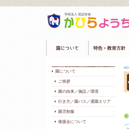
HO
園について
ご挨拶
園の由来／施設／環境
行き方／園バス／通園エリア
園児制服
後援会について