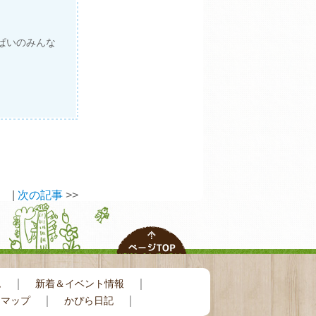
ぱいのみんな
|
次の記事
>>
｜
｜
ム
新着＆イベント情報
｜
｜
トマップ
かぴら日記