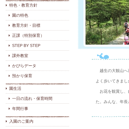
特色・教育方針
園の特色
教育方針・目標
正課（特別保育）
STEP BY STEP
課外教室
かぴらデータ
越生の大観山へ遠
預かり保育
よく歩いてきまし
園生活
お花を観賞し、自
一日の流れ・保育時間
た。みんな、年長
年間行事
入園のご案内