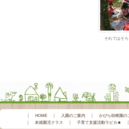
それではそろ
｜
｜
｜
HOME
入園のご案内
かぴら幼稚園の
｜
｜
未就園児クラス
子育て支援活動ラピカ★