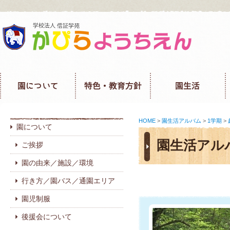
HOME
>
園生活アルバム
>
1学期
>
園について
園生活アル
ご挨拶
園の由来／施設／環境
行き方／園バス／通園エリア
園児制服
後援会について