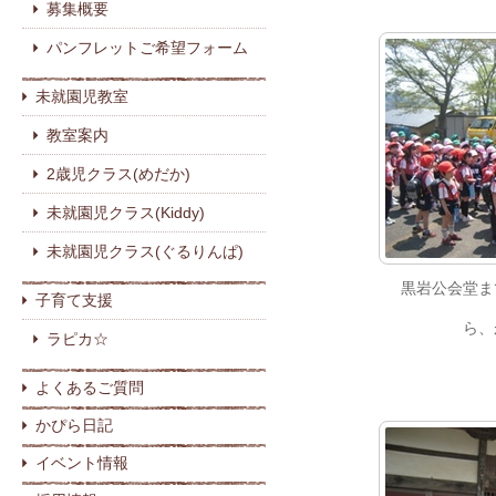
募集概要
パンフレットご希望フォーム
未就園児教室
教室案内
2歳児クラス(めだか)
未就園児クラス(Kiddy)
未就園児クラス(ぐるりんぱ)
黒岩公会堂ま
子育て支援
ら、
ラピカ☆
よくあるご質問
かぴら日記
イベント情報